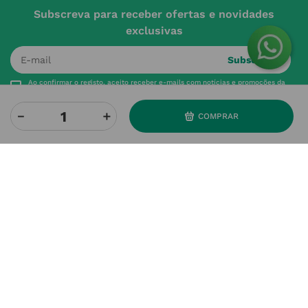
Subscreva para receber ofertas e novidades
exclusivas
Subscrever
Ao confirmar o registo, aceito receber e-mails com notícias e promoções da
Nossa Farmácia
－
＋
COMPRAR
Redes Sociais
INSTITUCIONAL
Conta
A NOSSA FARMÁCIA
Pedidos
Grupo
OS NOSSOS CONTATOS
Produtos Favoritos
Perguntas Frequentes
(+351) 215 885 944 Chamada 