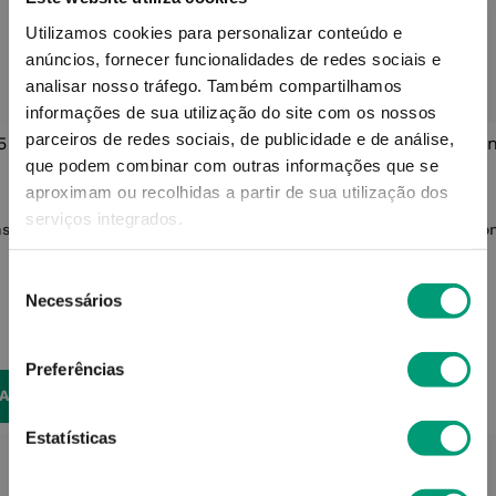
Utilizamos cookies para personalizar conteúdo e
QUEM VIU ESTE PRODUTO, TAMBÉM
anúncios, fornecer funcionalidades de redes sociais e
COMPROU...
analisar nosso tráfego.
Também compartilhamos
informações de sua utilização do site com os nossos
parceiros de redes sociais, de publicidade e de análise,
-20% HEDRIN
que podem combinar com outras informações que se
HEDRIN
aproximam ou recolhidas a partir de sua utilização dos
Hedrin Protect Go Spray 120ml
serviços integrados.
nsónias
Pon
Seleção
Necessários
15,59
€
de
19,49
€
consentimento
Preferências
ADICIONAR
NAR
Estatísticas