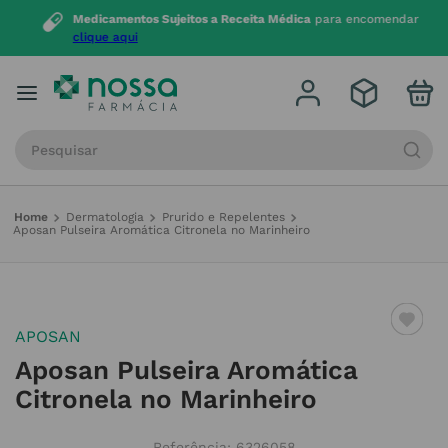
Medicamentos Sujeitos a Receita Médica
para encomendar
clique aqui
Procure por produto, marca ou categoria
Dermatologia
Prurido e Repelentes
Aposan Pulseira Aromática Citronela no Marinheiro
APOSAN
Aposan Pulseira Aromática
Citronela no Marinheiro
Referência
:
6326058