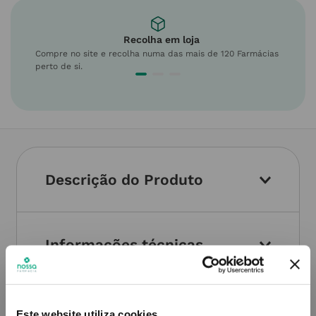
Recolha em loja
Compre no site e recolha numa das mais de 120 Farmácias
perto de si.
Descrição do Produto
Informações técnicas
Este website utiliza cookies