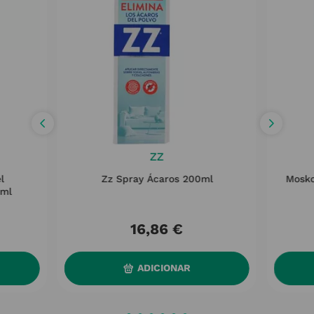
ZZ
l
Zz Spray Ácaros 200ml
Mosko
0ml
16
,
86
€
ADICIONAR