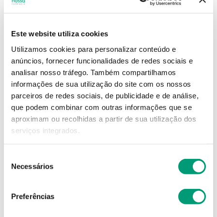
26
,
46
€
Este website utiliza cookies
Utilizamos cookies para personalizar conteúdo e
Descrição
anúncios, fornecer funcionalidades de redes sociais e
analisar nosso tráfego.
Também compartilhamos
Adicionar o produto no carrinho não garante a
informações de sua utilização do site com os nossos
sua reserva.
Finalize a compra e garanta o seu
parceiros de redes sociais, de publicidade e de análise,
produto!
que podem combinar com outras informações que se
aproximam ou recolhidas a partir de sua utilização dos
serviços integrados.
Simule o prazo e custo de entrega
Seleção
Necessários
de
consentimento
Não sei o meu código postal
Preferências