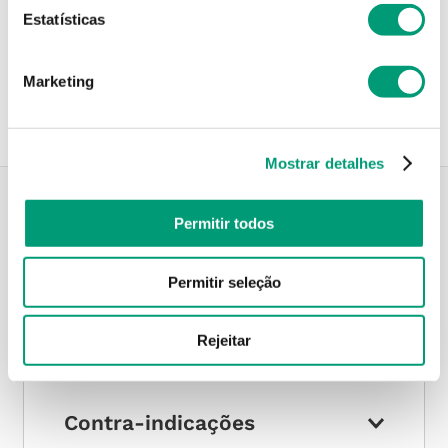
Estatísticas
Recolha em loja
Compre no site e recolha numa das mais de 120 Farmácias
perto de si.
Marketing
Mostrar detalhes
Permitir todos
Descrição do Produto
Permitir seleção
Modo de utilização
Rejeitar
Contra-indicações