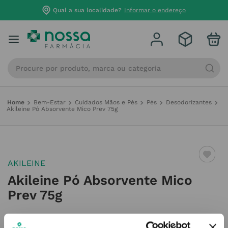
Qual a sua localidade?
Informar o endereço
Procure por produto, marca ou categoria
Bem-Estar
Cuidados Mãos e Pés
Pés
Desodorizantes
Akileine Pó Absorvente Mico Prev 75g
AKILEINE
Akileine Pó Absorvente Mico
Prev 75g
Referência
:
6780205