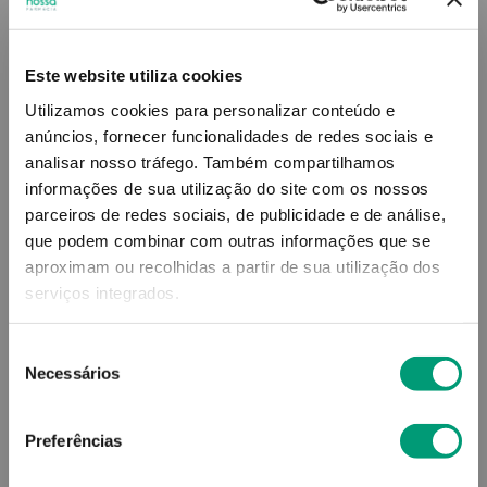
11
,
72
€
Este website utiliza cookies
Utilizamos cookies para personalizar conteúdo e
Descrição
anúncios, fornecer funcionalidades de redes sociais e
analisar nosso tráfego.
Também compartilhamos
Adicionar o produto no carrinho não garante a
informações de sua utilização do site com os nossos
sua reserva.
Finalize a compra e garanta o seu
parceiros de redes sociais, de publicidade e de análise,
produto!
que podem combinar com outras informações que se
aproximam ou recolhidas a partir de sua utilização dos
serviços integrados.
Simule o prazo e custo de entrega
Seleção
Necessários
de
consentimento
Não sei o meu código postal
Preferências