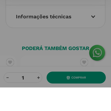
Informações técnicas
PODERÁ TAMBÉM GOSTAR
－
＋
COMPRAR