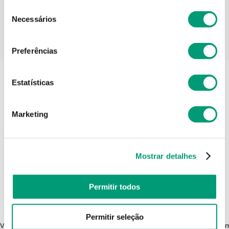
Seleção
Necessários
de
consentimento
PODERÁ TAMBÉM GOSTAR
Preferências
Estatísticas
Marketing
Mostrar detalhes
Permitir todos
AINARA
Permitir seleção
Vulvar
Ainara Gel Hidrat Vaginal 30g
Libife