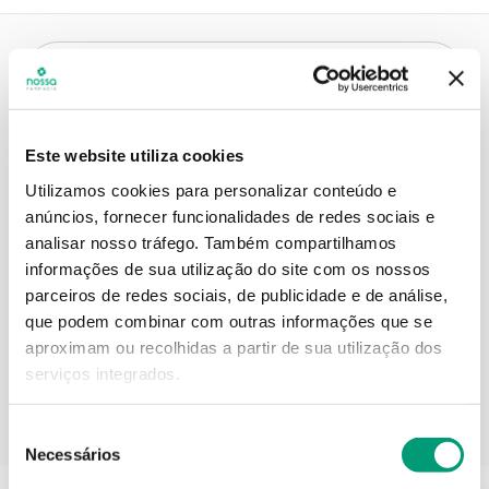
Descrição do Produto
Este website utiliza cookies
Contra-indicações
Utilizamos cookies para personalizar conteúdo e
anúncios, fornecer funcionalidades de redes sociais e
analisar nosso tráfego.
Também compartilhamos
informações de sua utilização do site com os nossos
Informações técnicas
parceiros de redes sociais, de publicidade e de análise,
que podem combinar com outras informações que se
aproximam ou recolhidas a partir de sua utilização dos
serviços integrados.
PODERÁ TAMBÉM GOSTAR
Seleção
Necessários
de
consentimento