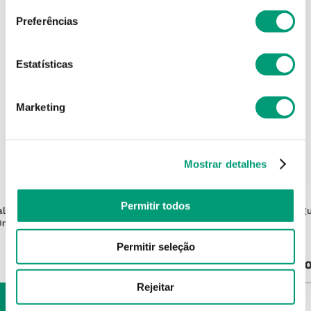
Preferências
Estatísticas
Marketing
Mostrar detalhes
DIMOR
Permitir todos
alénico
Água Oxigenada Dimor Água
Ág
0ml
Oxigenada 10v 500ml
Permitir seleção
Produto Indisponível
Pro
Rejeitar
NOTIFICAR-ME