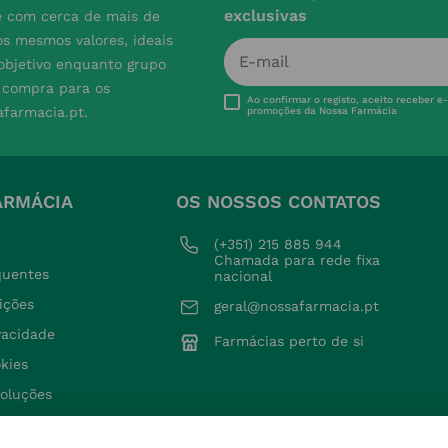
exclusivas
e com cerca de mais de
s mesmos valores, ideais
 objetivo enquanto grupo
e compra para os
Ao confirmar o registo, aceito receber e
afarmacia.pt.
promoções da Nossa Farmácia
ARMÁCIA
OS NOSSOS CONTATOS
(+351) 215 885 944 
Chamada para rede fixa 
quentes
nacional
ições
geral@nossafarmacia.pt
ivacidade
Farmácias perto de si
okies
voluções