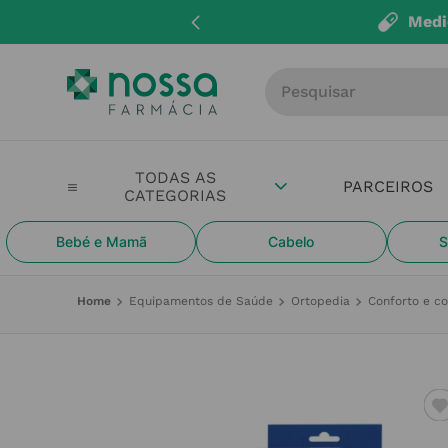
i
Entregas 
Procure por produto, m
PARCEIROS
Bebé e Mamã
Cabelo
S
Equipamentos de Saúde
Ortopedia
Conforto e c