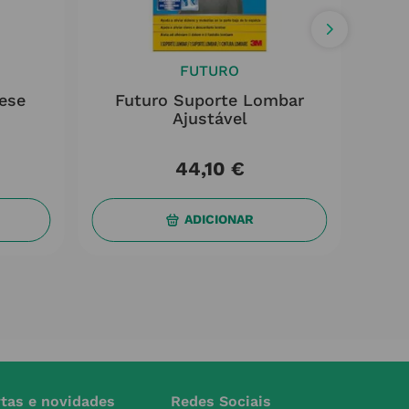
FUTURO
tese
Futuro Suporte Lombar
Fut
Ajustável
44
,
10
€
ADICIONAR
rtas e novidades
Redes Sociais