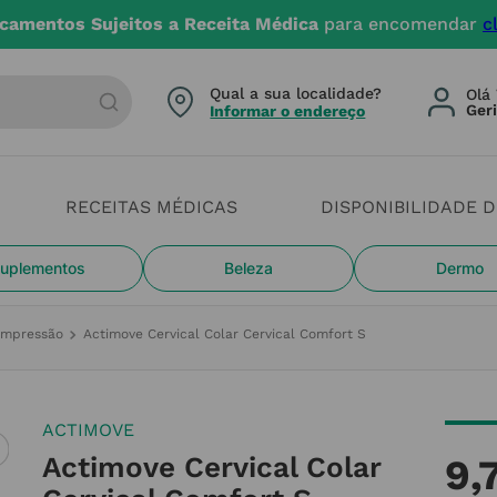
até 4 dias úteis. Devido aos cheias estamos com constr
arca ou categoria
Qual a sua localidade?
Olá 
Informar o endereço
RECEITAS MÉDICAS
DISPONIBILIDADE 
uplementos
Beleza
Dermo
ompressão
Actimove Cervical Colar Cervical Comfort S
ACTIMOVE
Actimove Cervical Colar
9
,