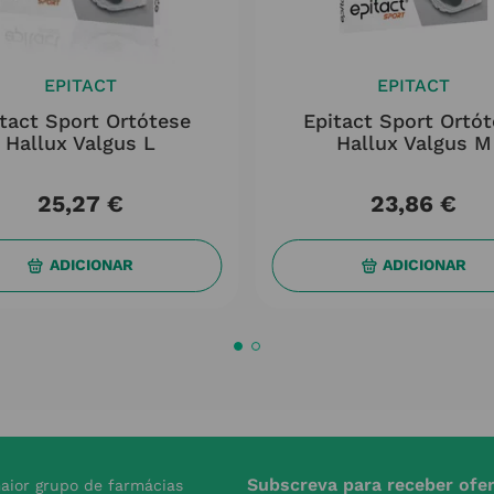
EPITACT
EPITACT
tact Sport Ortótese
Epitact Sport Ortó
Hallux Valgus L
Hallux Valgus M
25
,
27
€
23
,
86
€
ADICIONAR
ADICIONAR
Subscreva para receber ofe
aior grupo de farmácias