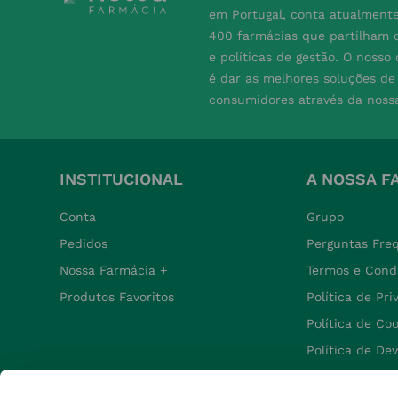
em Portugal, conta atualment
400 farmácias que partilham o
e políticas de gestão. O nosso
é dar as melhores soluções d
consumidores através da noss
INSTITUCIONAL
A NOSSA F
Conta
Grupo
Pedidos
Perguntas Fre
Nossa Farmácia +
Termos e Cond
Produtos Favoritos
Política de Pr
Política de Co
Política de De