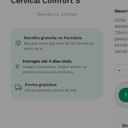
Cervical Comfort S
Descr
Referência
:
6149385
Colar
densi
7,5cm.
Recolha gratuita na Farmácia
pesco
Recolha numa das mais de 120 Farmácias
torcic
perto de si.
cervic
Entregas até 4 dias úteis.
Imagens ilustrativas. Podem alterar os
－
sortidos e cores dos produtos.
Envios gratuitos
Em encomendas acima de 55€
Si