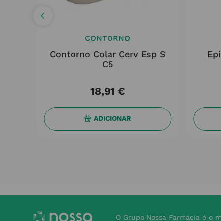
CONTORNO
l T.s
Contorno Colar Cerv Esp S
Epi
C5
18
,
91
€
ADICIONAR
O Grupo Nossa Farmácia é o m