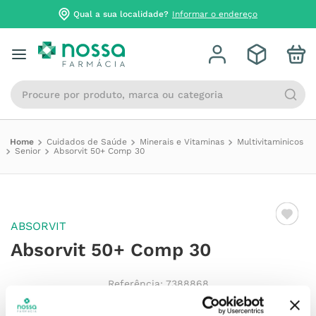
Qual a sua localidade?
Informar o endereço
Procure por produto, marca ou categoria
Cuidados de Saúde
Minerais e Vitaminas
Multivitaminicos
Senior
Absorvit 50+ Comp 30
ABSORVIT
Absorvit 50+ Comp 30
Referência
:
7388868