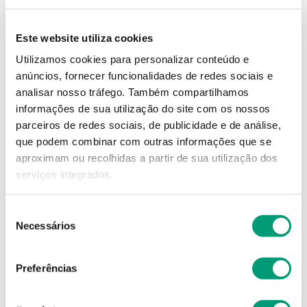
19
,
45
€
Este website utiliza cookies
Descrição
Utilizamos cookies para personalizar conteúdo e
anúncios, fornecer funcionalidades de redes sociais e
analisar nosso tráfego.
Também compartilhamos
Adicionar o produto no carrinho não garante a
informações de sua utilização do site com os nossos
sua reserva.
Finalize a compra e garanta o seu
parceiros de redes sociais, de publicidade e de análise,
produto!
que podem combinar com outras informações que se
aproximam ou recolhidas a partir de sua utilização dos
Simule o prazo e custo de entrega
serviços integrados.
Seleção
Necessários
de
Não sei o meu código postal
consentimento
Preferências