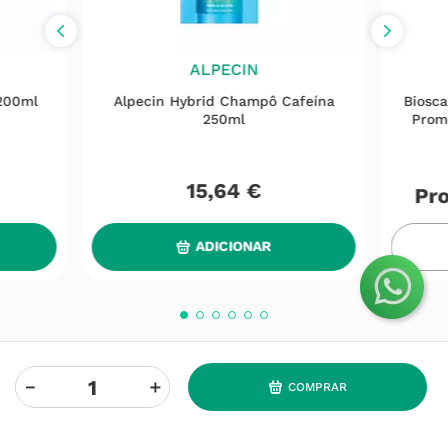
ALPECIN
 200ml
Alpecin Hybrid Champô Cafeína
Biosca
250ml
Prom
15
,
64
€
Pro
ADICIONAR
－
＋
COMPRAR