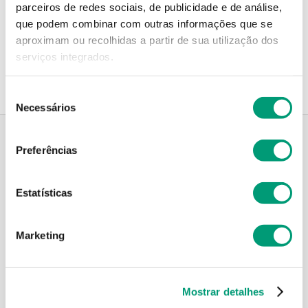
parceiros de redes sociais, de publicidade e de análise,
que podem combinar com outras informações que se
Recolha em loja
aproximam ou recolhidas a partir de sua utilização dos
Compre no site e recolha numa das mais de 120 Farmácias
perto de si.
serviços integrados.
Seleção
Necessários
de
consentimento
Preferências
Descrição do Produto
Estatísticas
Modo de utilização
Marketing
Contra-indicações
Mostrar detalhes