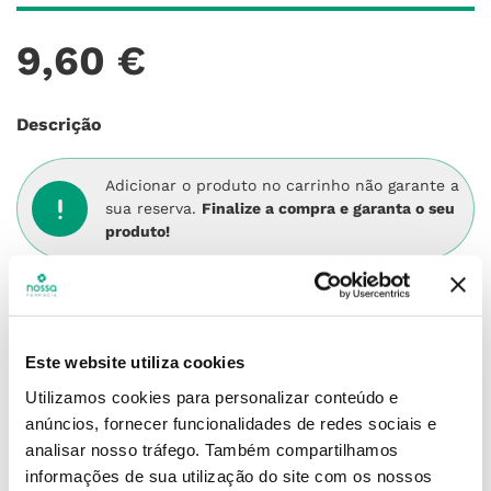
9
,
60
€
Descrição
Adicionar o produto no carrinho não garante a
sua reserva.
Finalize a compra e garanta o seu
produto!
Simule o prazo e custo de entrega
Este website utiliza cookies
Utilizamos cookies para personalizar conteúdo e
Não sei o meu código postal
anúncios, fornecer funcionalidades de redes sociais e
analisar nosso tráfego.
Também compartilhamos
informações de sua utilização do site com os nossos