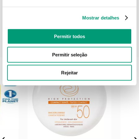
Informações técnicas
Mostrar detalhes
Permitir todos
Poderá também gostar
Permitir seleção
Rejeitar