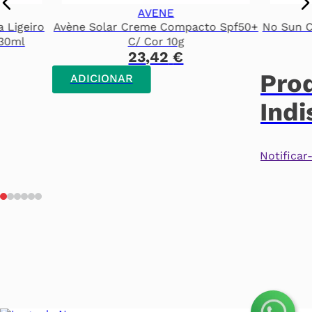
AVENE
a Ligeiro
Avène Solar Creme Compacto Spf50+
No Sun C
 30ml
C/ Cor 10g
23
,
42
€
Pro
ADICIONAR
Indi
Notifica