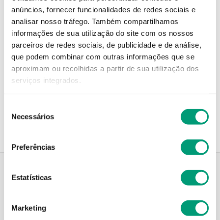
anúncios, fornecer funcionalidades de redes sociais e
analisar nosso tráfego.
Também compartilhamos
Não sei meu código postal
informações de sua utilização do site com os nossos
parceiros de redes sociais, de publicidade e de análise,
Não sei o meu código postal
que podem combinar com outras informações que se
aproximam ou recolhidas a partir de sua utilização dos
serviços integrados.
Recolha em loja
Compre no site e recolha numa das mais de 120 Farmácias
Seleção
perto de si.
Necessários
de
consentimento
Preferências
Estatísticas
Descrição do Produto
Marketing