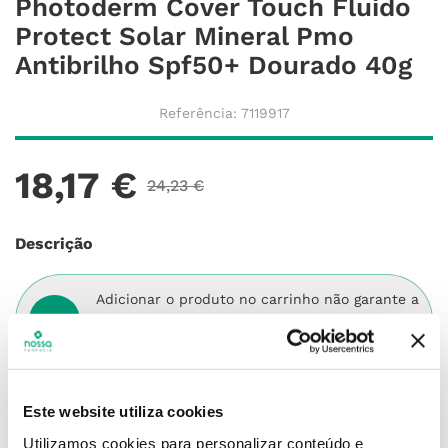
Photoderm Cover Touch Fluido
Protect Solar Mineral Pmo
Antibrilho Spf50+ Dourado 40g
Referência
:
7119917
18
,
17
€
24
,
23
€
Descrição
Adicionar o produto no carrinho não garante a
sua reserva.
Finalize a compra e garanta o seu
produto!
Simule o prazo e custo de entrega
Este website utiliza cookies
Código Postal
Utilizamos cookies para personalizar conteúdo e