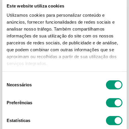
Este website utiliza cookies
Utilizamos cookies para personalizar conteúdo e
anúncios, fornecer funcionalidades de redes sociais e
analisar nosso tráfego.
Também compartilhamos
informações de sua utilização do site com os nossos
parceiros de redes sociais, de publicidade e de análise,
que podem combinar com outras informações que se
DUCRAY
DUCRAY
aproximam ou recolhidas a partir de sua utilização dos
serviços integrados.
Elution Champô Dermo
Kelual Ds Creme Redutor
Protect Uso Frequente
Antirrecidiva P Irritada E
400ml
Escamosa 40ml
Seleção
Necessários
de
19
,
51
€
15
,
69
€
consentimento
Preferências
ADICIONAR
ADICIONAR
Estatísticas