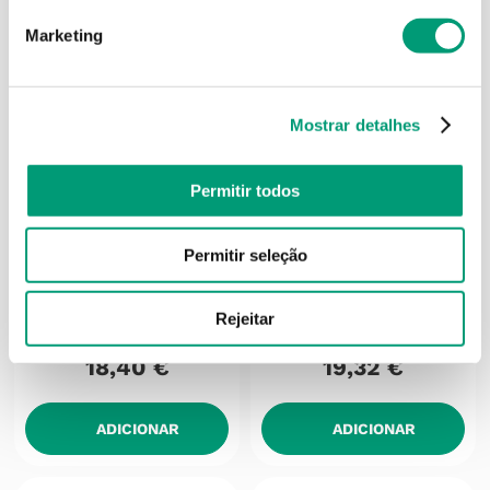
Marketing
Mostrar detalhes
Permitir todos
Permitir seleção
DUCRAY
DUCRAY
Kertyol P.s.o. Creme Conc
Dexyane Óleo Lavante
Rejeitar
Corpo/cabelo 100ml
Protect 400ml
18
,
40
€
19
,
32
€
ADICIONAR
ADICIONAR