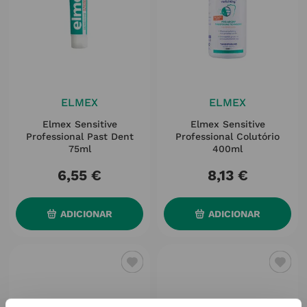
ELMEX
ELMEX
Elmex Sensitive
Elmex Sensitive
Professional Past Dent
Professional Colutório
75ml
400ml
6
,
55
€
8
,
13
€
ADICIONAR
ADICIONAR