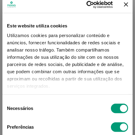
Este website utiliza cookies
Utilizamos cookies para personalizar conteúdo e
anúncios, fornecer funcionalidades de redes sociais e
analisar nosso tráfego.
Também compartilhamos
informações de sua utilização do site com os nossos
ELMEX
ELMEX
parceiros de redes sociais, de publicidade e de análise,
Elmex Anti Cáries Pasta
Elmex Infantil Pasta Dent
que podem combinar com outras informações que se
Dent Profissional 75ml
50ml
aproximam ou recolhidas a partir de sua utilização dos
6
,
28
€
4
,
96
€
serviços integrados.
Seleção
ADICIONAR
ADICIONAR
Necessários
de
consentimento
Preferências