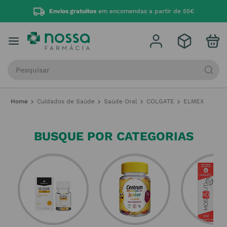
Envios gratuitos
em encomendas a partir de 55€
Procure por produto, marca ou categoria
Cuidados de Saúde
Saúde Oral
COLGATE
ELMEX
BUSQUE POR CATEGORIAS