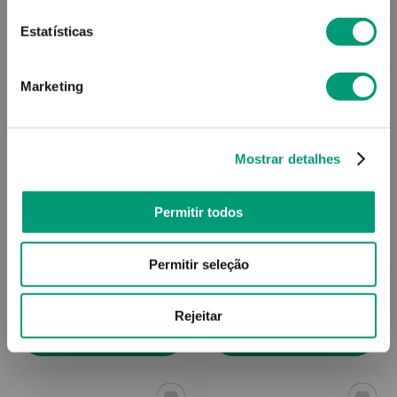
Estatísticas
Marketing
Mostrar detalhes
ELMEX
ELMEX
Permitir todos
Elmex Junior Pasta Dent
Elmex Proteção Cáries
75ml
Colutório 400ml
Permitir seleção
5
,
73
€
6
,
90
€
Rejeitar
ADICIONAR
ADICIONAR